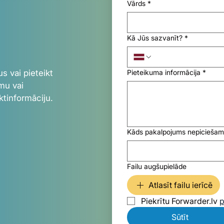
Vārds
*
Kā Jūs sazvanīt?
*
s vai pieteikt
Pieteikuma informācija
*
mu vai
ktinformāciju.
Kāds pakalpojums nepiciešam
Failu augšupielāde
Atlasīt failu ierīcē
Piekrītu Forwarder.lv 
p
Sūtīt