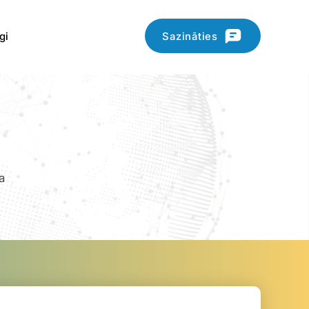
Sazināties
gi
a