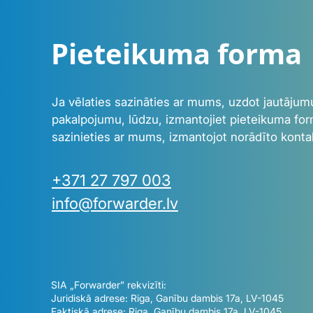
Pieteikuma forma
Ja vēlaties sazināties ar mums, uzdot jautājumu
pakalpojumu, lūdzu, izmantojiet pieteikuma for
sazinieties ar mums, izmantojot norādīto konta
+371 27 797 003
info@forwarder.lv
SIA „Forwarder” rekvizīti:
Juridiskā adrese: Riga, Ganību dambis 17a, LV-1045
Faktiskā adrese: Riga, Ganību dambis 17a, LV-1045