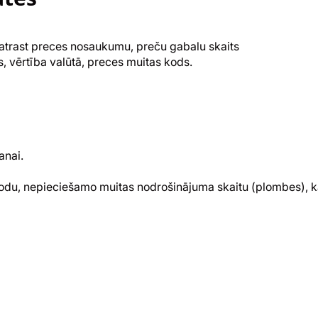
r atrast preces nosaukumu, preču gabalu skaits
rs, vērtība valūtā, preces muitas kods.
anai.
du, nepieciešamo muitas nodrošinājuma skaitu (plombes), kā 