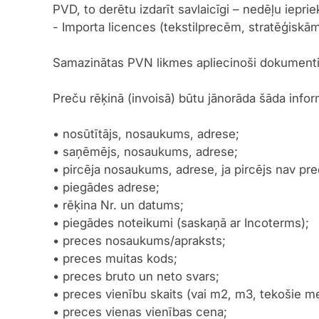
PVD, to derētu izdarīt savlaicīgi – nedēļu ieprie
- Importa licences (tekstilprecēm, stratēģisk
Samazinātas PVN likmes apliecinoši dokumenti 
Preču rēķinā (invoisā) būtu jānorāda šāda infor
• nosūtītājs, nosaukums, adrese;
• saņēmējs, nosaukums, adrese;
• pircēja nosaukums, adrese, ja pircējs nav pr
• piegādes adrese;
• rēķina Nr. un datums;
• piegādes noteikumi (saskaņā ar Incoterms);
• preces nosaukums/apraksts;
• preces muitas kods;
• preces bruto un neto svars;
• preces vienību skaits (vai m2, m3, tekošie me
• preces vienas vienības cena;