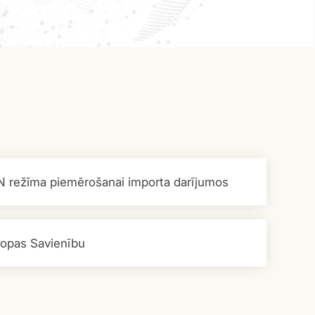
N režīma piemērošanai importa darījumos
iropas Savienību