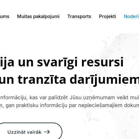
kums
Muitas pakalpojumi
Transports
Projekti
Noderī
ja un svarīgi resursi
un tranzīta darījumie
nformāciju, kas var palīdzēt Jūsu uzņēmumam veikt muita
iem, gan praktisku informāciju par nepieciešamajiem do
Uzzināt vairāk