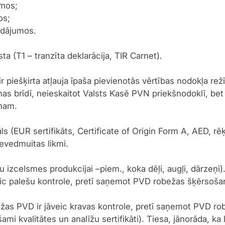
umos;
os;
adājumos.
a (T1 – tranzīta deklarācija, TIR Carnet).
r piešķirta atļauja īpaša pievienotās vērtības nodokļa r
nas brīdī, neieskaitot Valsts Kasē PVN priekšnodoklī, bet
umam.
 (EUR sertifikāts, Certificate of Origin Form A, AED, rēķi
evedmuitas likmi.
izcelsmes produkcijai –piem., koka dēļi, augļi, dārzeņi).
veic palešu kontrole, pretī saņemot PVD robežas šķērso
obežas PVD ir jāveic kravas kontrole, pretī saņemot PVD
ami kvalitātes un analīžu sertifikāti). Tiesa, jānorāda, k