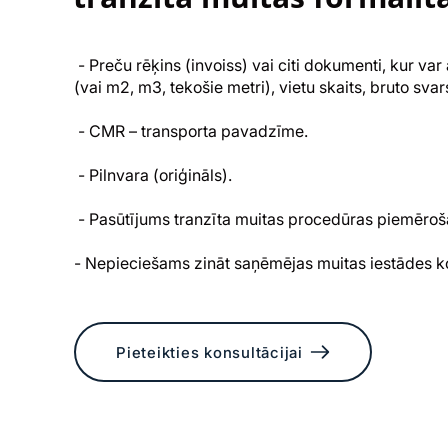
- Preču rēķins (invoiss) vai citi dokumenti, kur va
(vai m2, m3, tekošie metri), vietu skaits, bruto sva
- CMR – transporta pavadzīme.
- Pilnvara (oriģināls).
- Pasūtījums tranzīta muitas procedūras piemēroš
- Nepieciešams zināt saņēmējas muitas iestādes ko
Pieteikties konsultācijai