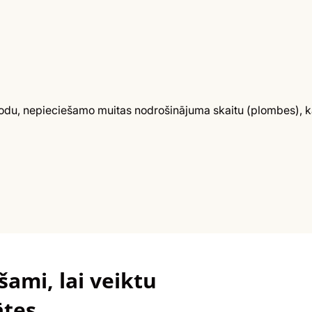
du, nepieciešamo muitas nodrošinājuma skaitu (plombes), kā 
ami, lai veiktu
ātes