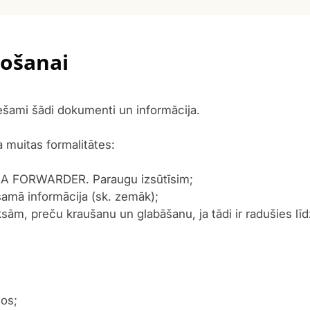
ošanai
ešami šādi dokumenti un informācija.
 muitas formalitātes:
 SIA FORWARDER. Paraugu izsūtīsim;
šamā informācija (sk. zemāk);
aksām, preču kraušanu un glabāšanu, ja tādi ir radušies lī
mos;