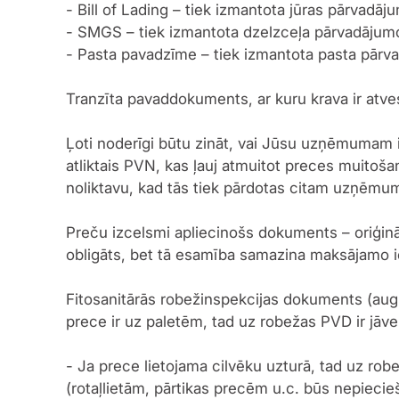
- Bill of Lading – tiek izmantota jūras pārvadāj
- SMGS – tiek izmantota dzelzceļa pārvadājum
- Pasta pavadzīme – tiek izmantota pasta pārv
Tranzīta pavaddokuments, ar kuru krava ir atvest
Ļoti noderīgi būtu zināt, vai Jūsu uzņēmumam i
atliktais PVN, kas ļauj atmuitot preces muitoša
noliktavu, kad tās tiek pārdotas citam uzņēm
Preču izcelsmi apliecinošs dokuments – oriģināls
obligāts, bet tā esamība samazina maksājamo i
Fitosanitārās robežinspekcijas dokuments (augu 
prece ir uz paletēm, tad uz robežas PVD ir jā
- Ja prece lietojama cilvēku uzturā, tad uz r
(rotaļlietām, pārtikas precēm u.c. būs nepiecieš