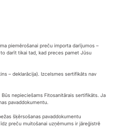
ežīma piemērošanai preču importa darījumos –
 to darīt tikai tad, kad preces pamet Jūsu
ns – deklarācija). Izcelsmes sertifikāts nav
 Būs nepieciešams Fitosanitārais sertifikāts. Ja
šanas pavaddokumentu.
 robežas šķērsošanas pavaddokumentu
a līdz preču muitošanai uzņēmums ir jāreģistrē