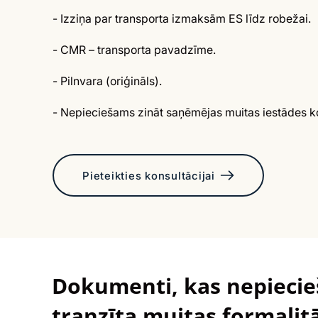
- Izziņa par transporta izmaksām ES līdz robežai.
- CMR – transporta pavadzīme.
- Pilnvara (oriģināls).
- Nepieciešams zināt saņēmējas muitas iestādes ko
Pieteikties konsultācijai
Dokumenti, kas nepiecieš
tranzīta muitas formalit