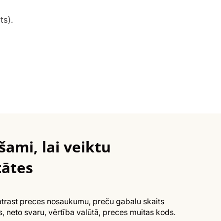
ts).
ami, lai veiktu
tātes
r atrast preces nosaukumu, preču gabalu skaits
rs, neto svaru, vērtība valūtā, preces muitas kods.