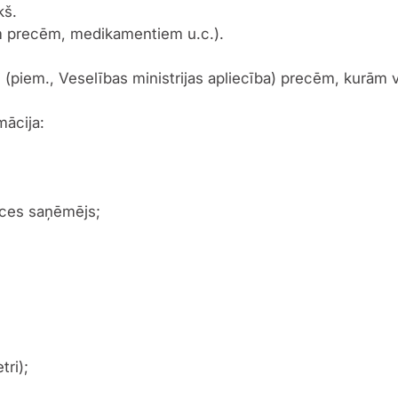
kš.
ām precēm, medikamentiem u.c.).
(piem., Veselības ministrijas apliecība) precēm, kurām 
mācija:
eces saņēmējs;
tri);